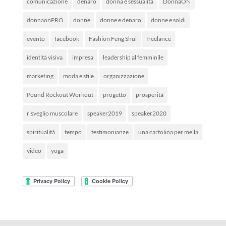
comunicazione
denaro
donna e sessualità
DonnaON
donnaonPRO
donne
donne e denaro
donne e soldi
evento
facebook
Fashion Feng Shui
freelance
identità visiva
impresa
leadership al femminile
marketing
moda e stile
organizzazione
Pound Rockout Workout
progetto
prosperità
risveglio muscolare
speaker2019
speaker2020
spiritualità
tempo
testimonianze
una cartolina per mella
video
yoga