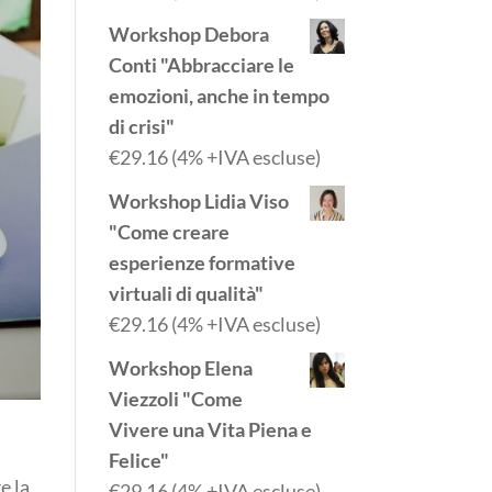
Workshop Debora
Conti "Abbracciare le
emozioni, anche in tempo
di crisi"
€
29.16
(4% +IVA escluse)
Workshop Lidia Viso
"Come creare
esperienze formative
virtuali di qualità"
€
29.16
(4% +IVA escluse)
Workshop Elena
Viezzoli "Come
Vivere una Vita Piena e
Felice"
e la
€
29.16
(4% +IVA escluse)