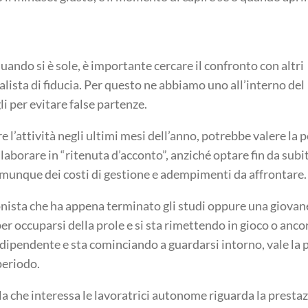
quando si è sole, è importante cercare il confronto con altri
lista di fiducia. Per questo ne abbiamo uno all’interno del
li per evitare false partenze.
re l’attività negli ultimi mesi dell’anno, potrebbe valere la 
llaborare in “ritenuta d’acconto”, anziché optare fin da subi
comunque dei costi di gestione e adempimenti da affrontare.
onista che ha appena terminato gli studi oppure una giovan
r occuparsi della prole e si sta rimettendo in gioco o anco
 dipendente e sta cominciando a guardarsi intorno, vale la 
periodo.
la che interessa le lavoratrici autonome riguarda la presta