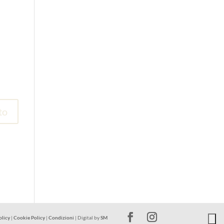
olicy
|
Cookie Policy
|
Condizioni
| Digital by
SM