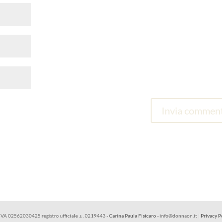
.IVA 02562030425 registro ufficiale .u. 0219443 -
Carina Paula Fisicaro
- info@donnaon.it |
Privacy P