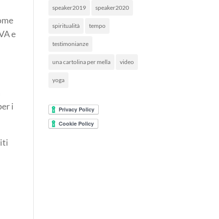
speaker2019
speaker2020
come
spiritualità
tempo
IVA e
testimonianze
una cartolina per mella
video
yoga
a
er i
iti