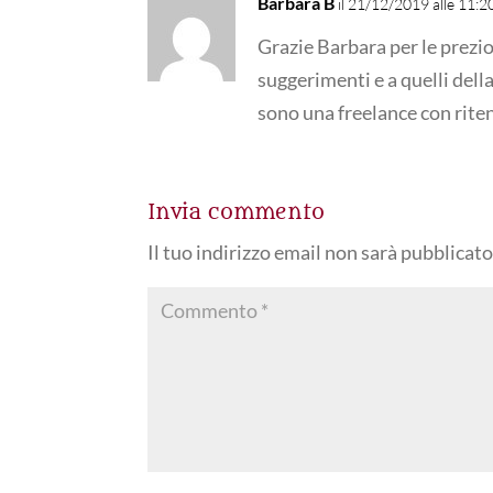
Barbara B
il 21/12/2019 alle 11:
k
p
n
m
d
Grazie Barbara per le prezio
i
suggerimenti e a quelli dell
sono una freelance con rite
Invia commento
Il tuo indirizzo email non sarà pubblicato