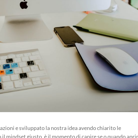
zioni e sviluppato la nostra idea avendo chiarito le
il mindset giusto, è il momento di capire se o quando aprir