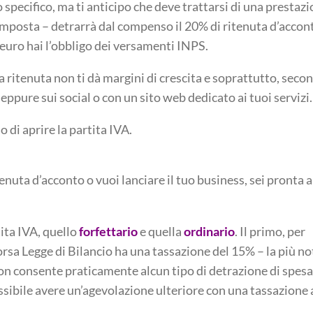
pecifico, ma ti anticipo che deve trattarsi di una prestaz
d’imposta – detrarrà dal compenso il 20% di ritenuta d’accon
 euro hai l’obbligo dei versamenti INPS.
i la ritenuta non ti dà margini di crescita e soprattutto, seco
ppure sui social o con un sito web dedicato ai tuoi servizi.
 di aprire la partita IVA.
tenuta d’acconto o vuoi lanciare il tuo business, sei pronta a
tita IVA, quello
forfettario
e quella
ordinario
. Il primo, per
orsa Legge di Bilancio ha una tassazione del 15% – la più no
 non consente praticamente alcun tipo di detrazione di spesa
possibile avere un’agevolazione ulteriore con una tassazione 