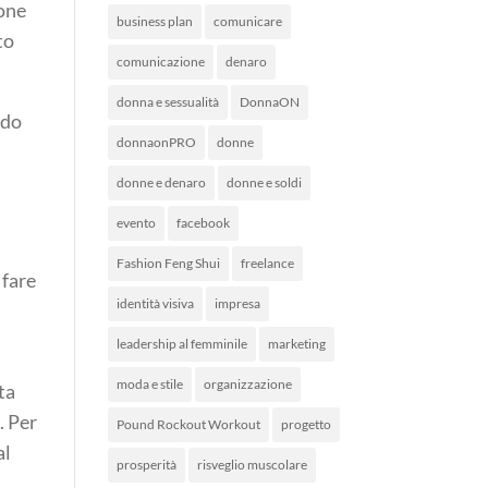
ione
business plan
comunicare
to
comunicazione
denaro
donna e sessualità
DonnaON
ndo
donnaonPRO
donne
donne e denaro
donne e soldi
evento
facebook
Fashion Feng Shui
freelance
 fare
identità visiva
impresa
leadership al femminile
marketing
moda e stile
organizzazione
ta
. Per
Pound Rockout Workout
progetto
al
prosperità
risveglio muscolare