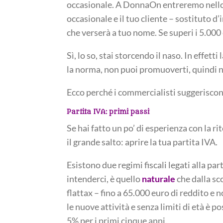
occasionale. A DonnaOn entreremo nello s
occasionale e il tuo cliente – sostituto 
che verserà a tuo nome. Se superi i 5.000
Sì, lo so, stai storcendo il naso. In effett
la norma, non puoi promuoverti, quindi ne
Ecco perché i commercialisti suggeriscono
Partita IVA: primi passi
Se hai fatto un po’ di esperienza con la ri
il grande salto: aprire la tua partita IVA.
Esistono due regimi fiscali legati alla par
intenderci, è quello
naturale
che dalla sc
flattax – fino a 65.000 euro di reddito e
le nuove attività e senza limiti di età è 
5% per i primi cinque anni.