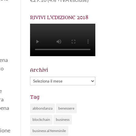
RIVIVI L’EDIZIONE 2018
pena
to
Archivi
Archivi
e
Tag
ra
pena
abbondanza
benessere
blockchain
business
zione
business al femminile