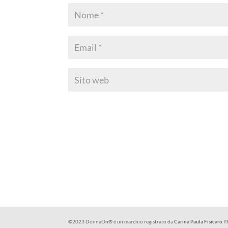
©2023 DonnaOn® è un marchio registrato da
Carina Paula Fisicaro
P