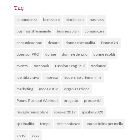
Tag
abbondanza
benessere
blockchain
business
business al femminile
business plan
comunicare
comunicazione
denaro
donna e sessualità
DonnaON
donnaonPRO
donne
donne e denaro
donne e soldi
evento
facebook
Fashion Feng Shui
freelance
identità visiva
impresa
leadership al femminile
marketing
moda e stile
organizzazione
Pound Rockout Workout
progetto
prosperità
risveglio muscolare
speaker2019
speaker2020
spiritualità
tempo
testimonianze
una cartolina per mella
video
yoga