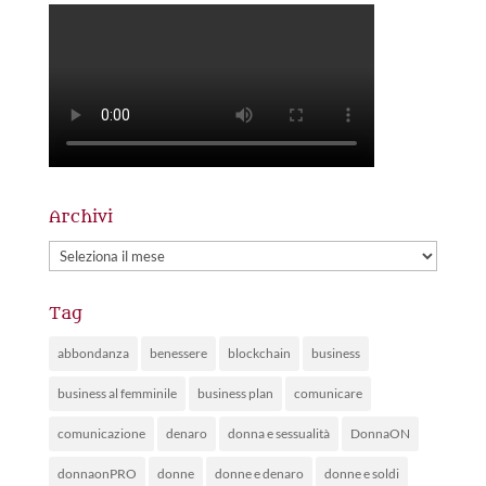
Archivi
Archivi
Tag
abbondanza
benessere
blockchain
business
business al femminile
business plan
comunicare
comunicazione
denaro
donna e sessualità
DonnaON
donnaonPRO
donne
donne e denaro
donne e soldi