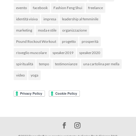
evento
facebook
Fashion Feng Shui
freelance
identità visiva
impresa
leadership al femminile
marketing
moda e stile
organizzazione
Pound Rockout Workout
progetto
prosperità
risveglio muscolare
speaker2019
speaker2020
spiritualità
tempo
testimonianze
una cartolina per mella
video
yoga
©2023 DonnaOn® è un marchio registrato da
Carina Paula Fisicaro
P.IVA