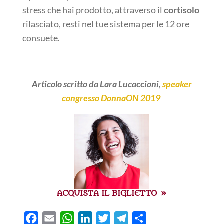
stress che hai prodotto, attraverso il
cortisolo
rilasciato, resti nel tue sistema per le 12 ore
consuete.
Articolo scritto da Lara Lucaccioni,
speaker
congresso DonnaON 2019
ACQUISTA IL BIGLIETTO »
F
E
W
L
T
T
C