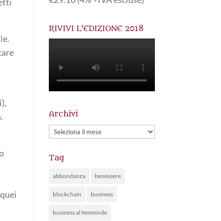
etti
RIVIVI L’EDIZIONE 2018
le.
care
),
Archivi
.
Archivi
lo
Tag
abbondanza
benessere
 quei
blockchain
business
business al femminile