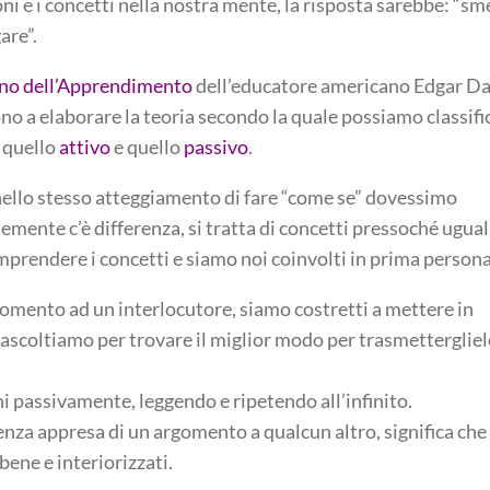
i e i concetti nella nostra mente, la risposta sarebbe: “sm
are”.
no dell’Apprendimento
dell’educatore americano Edgar Da
ono a elaborare la teoria secondo la quale possiamo classifi
 quello
attivo
e quello
passivo
.
nello stesso atteggiamento di fare “come se” dovessimo
mente c’è differenza, si tratta di concetti pressoché uguali
omprendere i concetti e siamo noi coinvolti in prima persona
omento ad un interlocutore, siamo costretti a mettere in
ascoltiamo per trovare il miglior modo per trasmetterglie
 passivamente, leggendo e ripetendo all’infinito.
enza appresa di un argomento a qualcun altro, significa che
ene e interiorizzati.