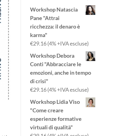
Workshop Natascia
Pane "Attrai
ricchezza: il denaro è
karma"
€
29.16
(4% +IVA escluse)
Workshop Debora
Conti "Abbracciare le
emozioni, anche in tempo
di crisi"
€
29.16
(4% +IVA escluse)
Workshop Lidia Viso
"Come creare
esperienze formative
virtuali di qualità"
€
29.16
(4% +IVA escluse)