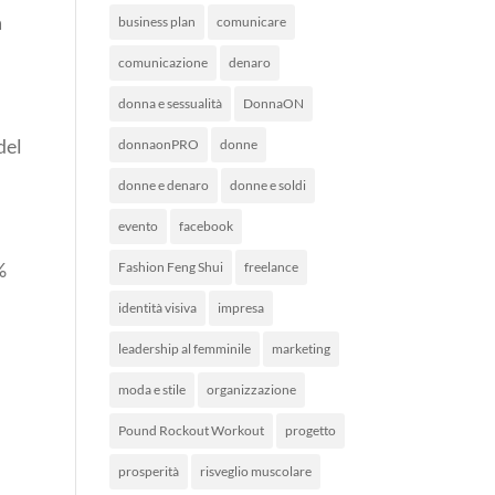
a
business plan
comunicare
comunicazione
denaro
donna e sessualità
DonnaON
del
donnaonPRO
donne
donne e denaro
donne e soldi
evento
facebook
%
Fashion Feng Shui
freelance
identità visiva
impresa
leadership al femminile
marketing
moda e stile
organizzazione
Pound Rockout Workout
progetto
prosperità
risveglio muscolare