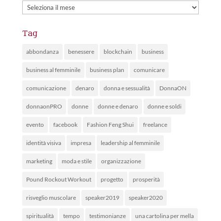
Archivi
Tag
abbondanza
benessere
blockchain
business
business al femminile
business plan
comunicare
comunicazione
denaro
donna e sessualità
DonnaON
donnaonPRO
donne
donne e denaro
donne e soldi
evento
facebook
Fashion Feng Shui
freelance
identità visiva
impresa
leadership al femminile
marketing
moda e stile
organizzazione
Pound Rockout Workout
progetto
prosperità
risveglio muscolare
speaker2019
speaker2020
spiritualità
tempo
testimonianze
una cartolina per mella