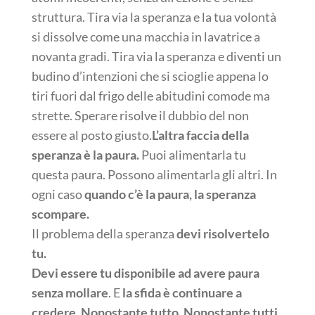
struttura. Tira via la speranza e la tua volontà
si dissolve come una macchia in lavatrice a
novanta gradi. Tira via la speranza e diventi un
budino d’intenzioni che si scioglie appena lo
tiri fuori dal frigo delle abitudini comode ma
strette. Sperare risolve il dubbio del non
essere al posto giusto.
L’altra faccia della
speranza è la paura.
Puoi alimentarla tu
questa paura. Possono alimentarla gli altri. In
ogni caso
quando c’è la paura, la speranza
scompare.
Il problema della speranza
devi risolvertelo
tu.
Devi essere tu disponibile ad avere paura
senza mollare
. E
la sfida è continuare a
credere
.
Nonostante tutto. Nonostante tutti.