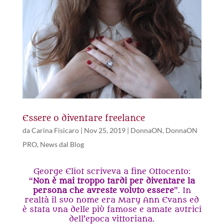
Essere o diventare freelance
da
Carina Fisicaro
|
Nov 25, 2019
|
DonnaON
,
DonnaON
PRO
,
News dal Blog
George Eliot scriveva a fine Ottocento:
“
Non è mai troppo tardi per diventare la
persona che avreste voluto essere
”. In
realtà il suo nome era Mary Ann Evans ed
è stata una delle più famose e amate autrici
dell’epoca vittoriana.