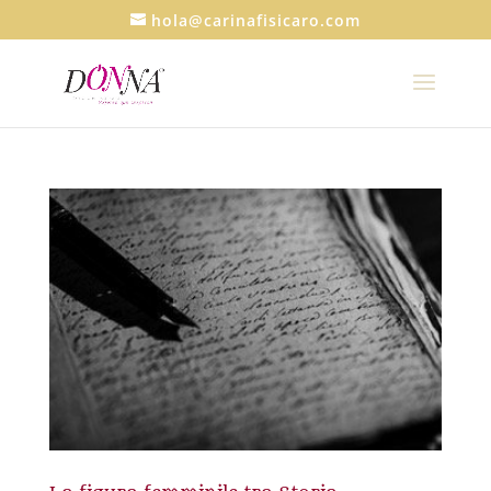
hola@carinafisicaro.com