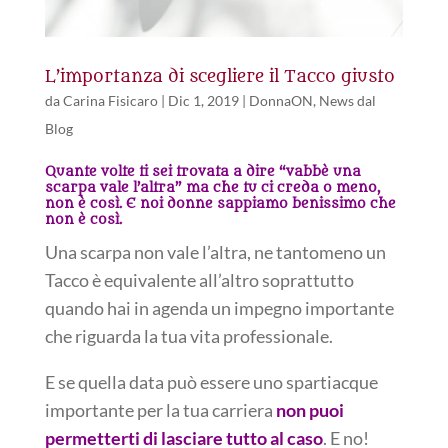
L’importanza di scegliere il Tacco giusto
da
Carina Fisicaro
|
Dic 1, 2019
|
DonnaON
,
News dal
Blog
Quante volte ti sei trovata a dire “vabbè una
scarpa vale l’altra” ma che tu ci creda o meno,
non è così. E noi donne sappiamo benissimo che
non è così.
Una scarpa non vale l’altra, ne tantomeno un
Tacco è equivalente all’altro soprattutto
quando hai in agenda un impegno importante
che riguarda la tua vita professionale.
E se quella data può essere uno spartiacque
importante per la tua carriera
non puoi
permetterti di lasciare tutto al caso
. E no!