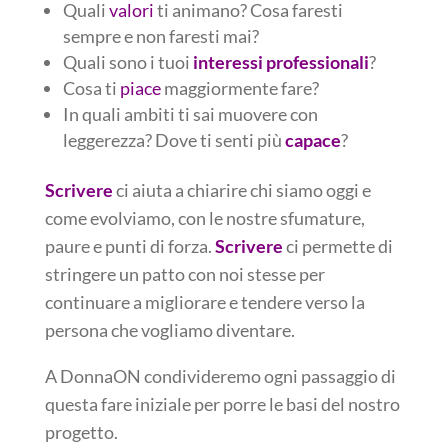
Quali
valori
ti animano? Cosa faresti
sempre e non faresti mai?
Quali sono i tuoi
interessi professionali
?
Cosa ti
piace
maggiormente fare?
In quali ambiti ti sai muovere con
leggerezza? Dove ti senti più
capace
?
Scrivere
ci aiuta a chiarire chi siamo oggi e
come evolviamo, con le nostre sfumature,
paure e punti di forza.
Scrivere
ci permette di
stringere un patto con noi stesse per
continuare a migliorare e tendere verso la
persona che vogliamo diventare.
A DonnaON condivideremo ogni passaggio di
questa fare iniziale per porre le basi del nostro
progetto.