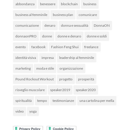
abbondanza
benessere
blockchain
business
business al femminile
business plan
comunicare
comunicazione
denaro
donna e sessualità
DonnaON
donnaonPRO
donne
donne e denaro
donne e soldi
evento
facebook
Fashion Feng Shui
freelance
identità visiva
impresa
leadership al femminile
marketing
moda e stile
organizzazione
Pound Rockout Workout
progetto
prosperità
risveglio muscolare
speaker2019
speaker2020
spiritualità
tempo
testimonianze
una cartolina per mella
video
yoga