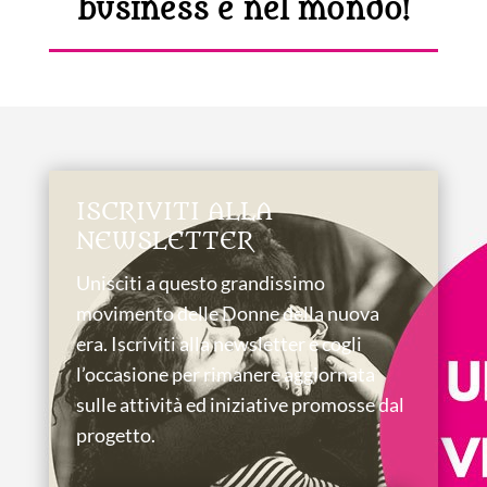
business e nel mondo!
ISCRIVITI ALLA
NEWSLETTER
Unisciti a questo grandissimo
movimento delle Donne della nuova
era. Iscriviti alla newsletter e cogli
l’occasione per rimanere aggiornata
sulle attività ed iniziative promosse dal
progetto.