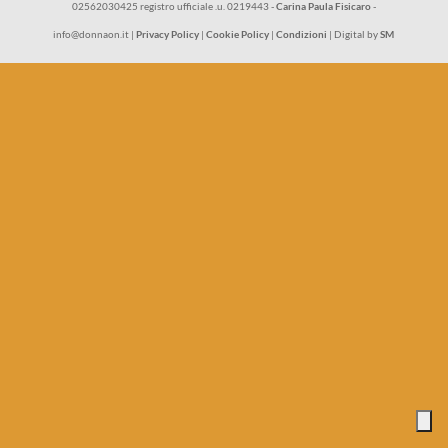
02562030425 registro ufficiale .u. 0219443 -
Carina Paula Fisicaro
-
info@donnaon.it |
Privacy Policy
|
Cookie Policy
|
Condizioni
| Digital by
SM