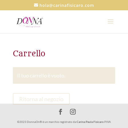
hola@carinafisicaro.com
Carrello
Il tuo carrello è vuoto.
Ritorna al negozio
©2023 DonnaOn® è un marchio registrato da
Carina Paula Fisicaro
P.IVA