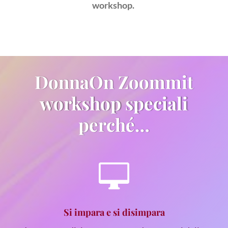
workshop.
DonnaOn Zoommit
workshop speciali
perché…

Si impara e si disimpara