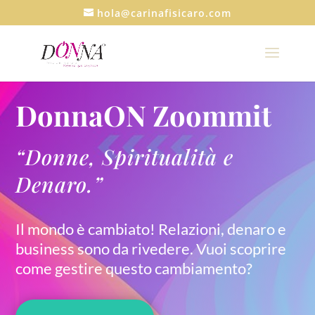
hola@carinafisicaro.com
DonnaON Zoommit
“Donne, Spiritualità e
Denaro.”
Il mondo è cambiato! Relazioni, denaro e
business sono da rivedere. Vuoi scoprire
come gestire questo cambiamento?