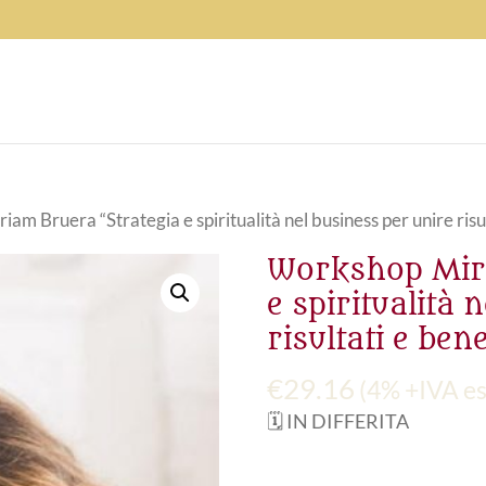
am Bruera “Strategia e spiritualità nel business per unire risu
Workshop Miri
e spiritualità 
risultati e ben
€
29.16
(4% +IVA es
🗓️ IN DIFFERITA