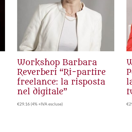
Workshop Barbara
W
Reverberi “Ri-partire
P
freelance: la risposta
l
nel digitale”
t
€
29.16
(4% +IVA escluse)
€
2