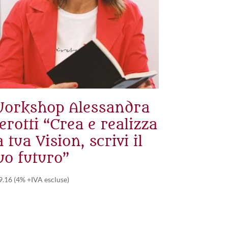
orkshop Alessandra
erotti “Crea e realizza
a tua Vision, scrivi il
uo futuro”
9.16
(4% +IVA escluse)