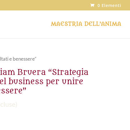
0 Elementi
MAESTRIA DELL’ANIMA
ltati e benessere”
am Bruera “Strategia
nel business per unire
essere”
cluse)