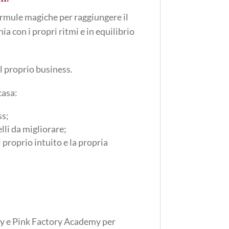
formule magiche per raggiungere il
a con i propri ritmi e in equilibrio
l proprio business.
casa:
ss;
lli da migliorare;
 proprio intuito e la propria
ry e Pink Factory Academy per