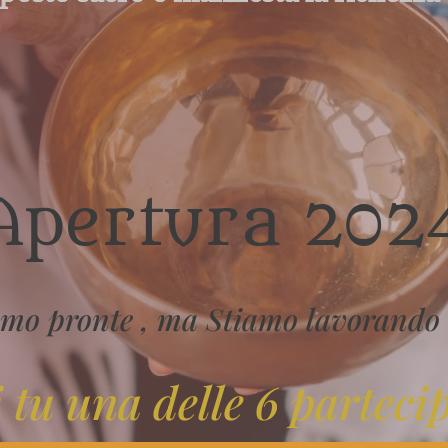
Apertura 202
mo pronte , ma Stiamo lavorando d
 tu una delle 6 parteci