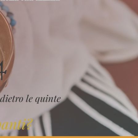
4
ietro le quinte
panti?