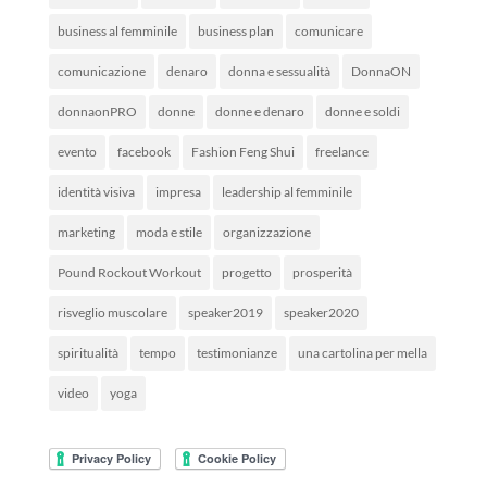
business al femminile
business plan
comunicare
comunicazione
denaro
donna e sessualità
DonnaON
donnaonPRO
donne
donne e denaro
donne e soldi
evento
facebook
Fashion Feng Shui
freelance
identità visiva
impresa
leadership al femminile
marketing
moda e stile
organizzazione
Pound Rockout Workout
progetto
prosperità
risveglio muscolare
speaker2019
speaker2020
spiritualità
tempo
testimonianze
una cartolina per mella
video
yoga