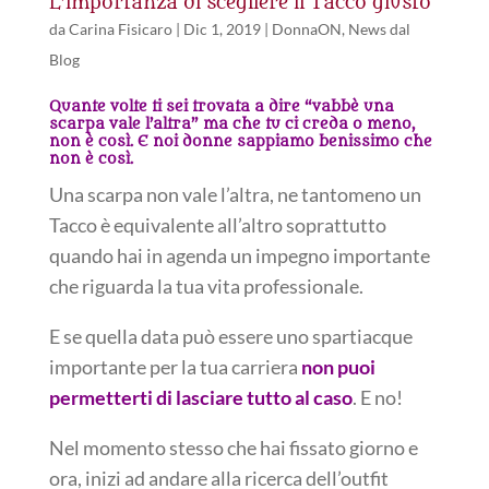
L’importanza di scegliere il Tacco giusto
da
Carina Fisicaro
|
Dic 1, 2019
|
DonnaON
,
News dal
Blog
Quante volte ti sei trovata a dire “vabbè una
scarpa vale l’altra” ma che tu ci creda o meno,
non è così. E noi donne sappiamo benissimo che
non è così.
Una scarpa non vale l’altra, ne tantomeno un
Tacco è equivalente all’altro soprattutto
quando hai in agenda un impegno importante
che riguarda la tua vita professionale.
E se quella data può essere uno spartiacque
importante per la tua carriera
non puoi
permetterti di lasciare tutto al caso
. E no!
Nel momento stesso che hai fissato giorno e
ora, inizi ad andare alla ricerca dell’outfit