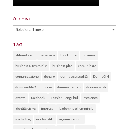
Archivi
Archivi
Tag
abbondanza
benessere
blockchain
business
business al femminile
business plan
comunicare
comunicazione
denaro
donna e sessualità
DonnaON
donnaonPRO
donne
donne e denaro
donne e soldi
evento
facebook
Fashion Feng Shui
freelance
identità visiva
impresa
leadership al femminile
marketing
moda e stile
organizzazione