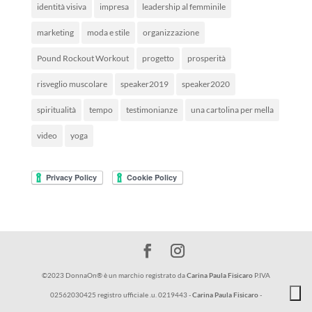
identità visiva
impresa
leadership al femminile
marketing
moda e stile
organizzazione
Pound Rockout Workout
progetto
prosperità
risveglio muscolare
speaker2019
speaker2020
spiritualità
tempo
testimonianze
una cartolina per mella
video
yoga
©2023 DonnaOn® è un marchio registrato da
Carina Paula Fisicaro
P.IVA
02562030425 registro ufficiale .u. 0219443 -
Carina Paula Fisicaro
-