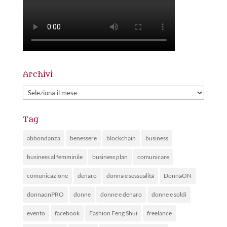
Archivi
Archivi
Tag
abbondanza
benessere
blockchain
business
business al femminile
business plan
comunicare
comunicazione
denaro
donna e sessualità
DonnaON
donnaonPRO
donne
donne e denaro
donne e soldi
evento
facebook
Fashion Feng Shui
freelance