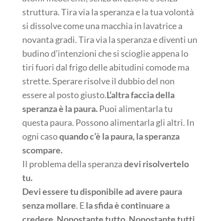
struttura. Tira via la speranza e la tua volontà
si dissolve come una macchia in lavatrice a
novanta gradi. Tira via la speranza e diventi un
budino d’intenzioni che si scioglie appena lo
tiri fuori dal frigo delle abitudini comode ma
strette. Sperare risolve il dubbio del non
essere al posto giusto.
L’altra faccia della
speranza è la paura.
Puoi alimentarla tu
questa paura. Possono alimentarla gli altri. In
ogni caso
quando c’è la paura, la speranza
scompare.
Il problema della speranza
devi risolvertelo
tu.
Devi essere tu disponibile ad avere paura
senza mollare
. E
la sfida è continuare a
credere
.
Nonostante tutto. Nonostante tutti.