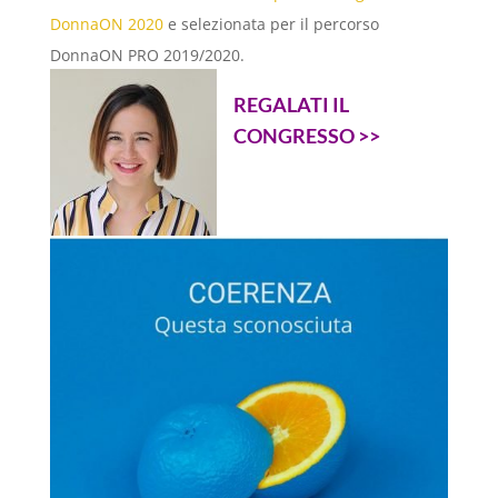
DonnaON 2020
e selezionata per il percorso
DonnaON PRO 2019/2020.
REGALATI IL
CONGRESSO >>