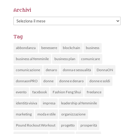
Archivi
Archivi
Tag
abbondanza
benessere
blockchain
business
business al femminile
business plan
comunicare
comunicazione
denaro
donna e sessualità
DonnaON
donnaonPRO
donne
donne e denaro
donne e soldi
evento
facebook
Fashion Feng Shui
freelance
identità visiva
impresa
leadership al femminile
marketing
moda e stile
organizzazione
Pound Rockout Workout
progetto
prosperità