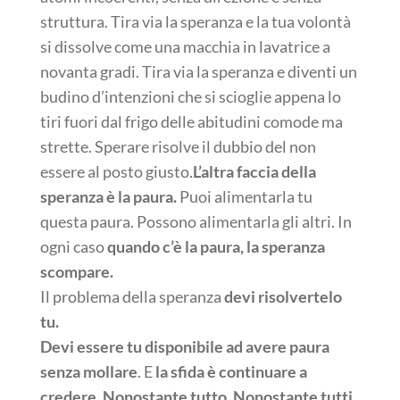
struttura. Tira via la speranza e la tua volontà
si dissolve come una macchia in lavatrice a
novanta gradi. Tira via la speranza e diventi un
budino d’intenzioni che si scioglie appena lo
tiri fuori dal frigo delle abitudini comode ma
strette. Sperare risolve il dubbio del non
essere al posto giusto.
L’altra faccia della
speranza è la paura.
Puoi alimentarla tu
questa paura. Possono alimentarla gli altri. In
ogni caso
quando c’è la paura, la speranza
scompare.
Il problema della speranza
devi risolvertelo
tu.
Devi essere tu disponibile ad avere paura
senza mollare
. E
la sfida è continuare a
credere
.
Nonostante tutto. Nonostante tutti.