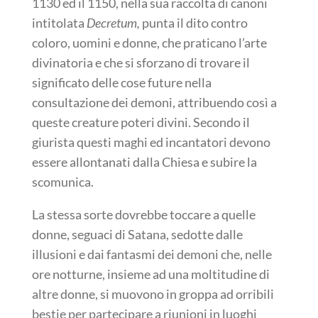
1130 ed il 1150, nella sua raccolta di canoni
intitolata
Decretum,
punta il dito contro
coloro, uomini e donne, che praticano l’arte
divinatoria e che si sforzano di trovare il
significato delle cose future nella
consultazione dei demoni, attribuendo così a
queste creature poteri divini. Secondo il
giurista questi maghi ed incantatori devono
essere allontanati dalla Chiesa e subire la
scomunica.
La stessa sorte dovrebbe toccare a quelle
donne, seguaci di Satana, sedotte dalle
illusioni e dai fantasmi dei demoni che, nelle
ore notturne, insieme ad una moltitudine di
altre donne, si muovono in groppa ad orribili
bestie per partecipare a riunioni in luoghi