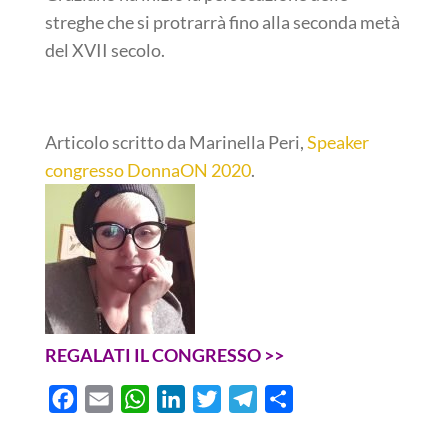
streghe che si protrarrà fino alla seconda metà
del XVII secolo.
Articolo scritto da Marinella Peri,
Speaker
congresso DonnaON 2020
.
REGALATI IL CONGRESSO >>
F
E
W
L
T
T
C
a
m
h
i
w
e
o