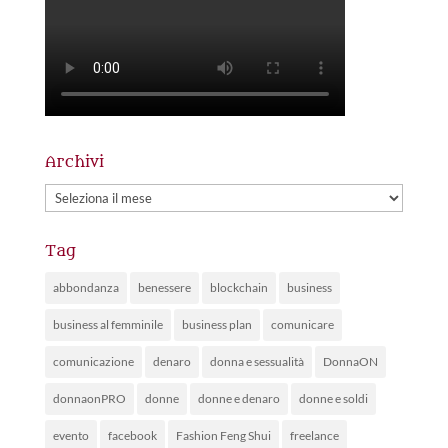
Archivi
Archivi
Tag
abbondanza
benessere
blockchain
business
business al femminile
business plan
comunicare
comunicazione
denaro
donna e sessualità
DonnaON
donnaonPRO
donne
donne e denaro
donne e soldi
evento
facebook
Fashion Feng Shui
freelance