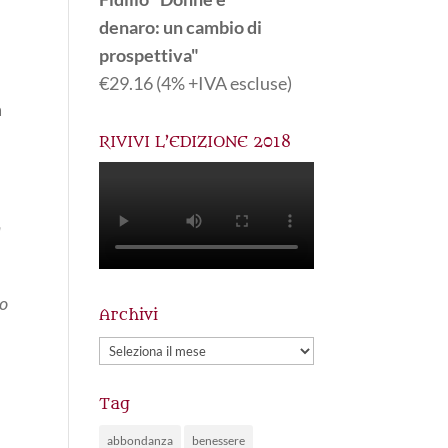
denaro: un cambio di
prospettiva"
€
29.16
(4% +IVA escluse)
a
RIVIVI L’EDIZIONE 2018
a
 o
Archivi
Archivi
Tag
abbondanza
benessere