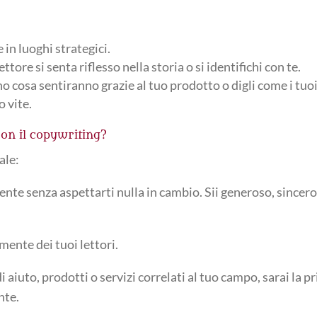
 in luoghi strategici.
ettore si senta riflesso nella storia o si identifichi con te.
no cosa sentiranno grazie al tuo prodotto o digli come i tuo
o vite.
on il copywriting?
nale:
nte senza aspettarti nulla in cambio. Sii generoso, sincero
mente dei tuoi lettori.
iuto, prodotti o servizi correlati al tuo campo, sarai la p
nte.