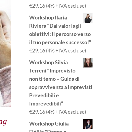
€
29.16
(4% +IVA escluse)
Workshop Ilaria
Riviera "Dai valori agli
obiettivi: il percorso verso
il tuo personale successo!"
€
29.16
(4% +IVA escluse)
Workshop Silvia
Terreni "Imprevisto
non ti temo – Guida di
sopravvivenza a Imprevisti
Prevedibili e
Imprevedibili”
€
29.16
(4% +IVA escluse)
ng
Workshop Giulia
Fidilio "Donne e