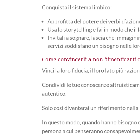
Conquista il sistema limbico:
Approfitta del potere dei verbi d’azione
Usa lo storytelling e fai in modo che il l
Invitali a sognare, lascia che immagini
servizi soddisfano un bisogno nelle lor
Come convincerli a non dimenticarti c
Vinci la loro fiducia, il loro lato più razio
Condividi le tue conoscenze altruisticame
autentico.
Solo così diventerai un riferimento nella 
In questo modo, quando hanno bisogno di a
persona a cui penseranno consapevolme