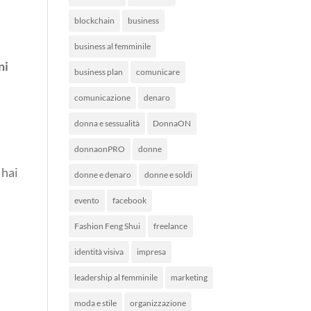
blockchain
business
business al femminile
ni
business plan
comunicare
comunicazione
denaro
donna e sessualità
DonnaON
donnaonPRO
donne
 hai
donne e denaro
donne e soldi
evento
facebook
Fashion Feng Shui
freelance
identità visiva
impresa
leadership al femminile
marketing
moda e stile
organizzazione