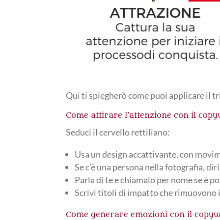
Qui ti spiegherò come puoi applicare il t
Come attirare l’attenzione con il copy
Seduci il cervello rettiliano:
Usa un design accattivante, con movi
Se c’è una persona nella fotografia, dir
Parla di te e chiamalo per nome se è pos
Scrivi titoli di impatto che rimuovono i
Come generare emozioni con il copyw