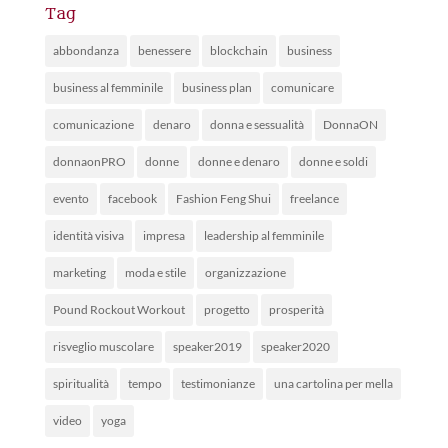
Tag
abbondanza
benessere
blockchain
business
business al femminile
business plan
comunicare
comunicazione
denaro
donna e sessualità
DonnaON
donnaonPRO
donne
donne e denaro
donne e soldi
evento
facebook
Fashion Feng Shui
freelance
identità visiva
impresa
leadership al femminile
marketing
moda e stile
organizzazione
Pound Rockout Workout
progetto
prosperità
risveglio muscolare
speaker2019
speaker2020
spiritualità
tempo
testimonianze
una cartolina per mella
video
yoga