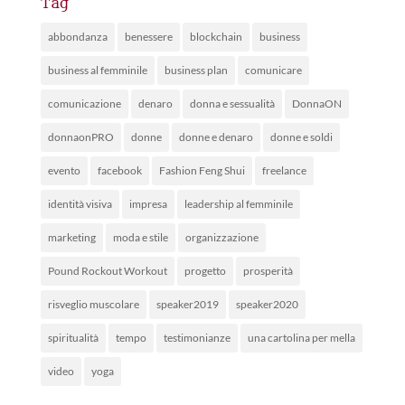
Tag
abbondanza
benessere
blockchain
business
business al femminile
business plan
comunicare
comunicazione
denaro
donna e sessualità
DonnaON
donnaonPRO
donne
donne e denaro
donne e soldi
evento
facebook
Fashion Feng Shui
freelance
identità visiva
impresa
leadership al femminile
marketing
moda e stile
organizzazione
Pound Rockout Workout
progetto
prosperità
risveglio muscolare
speaker2019
speaker2020
spiritualità
tempo
testimonianze
una cartolina per mella
video
yoga