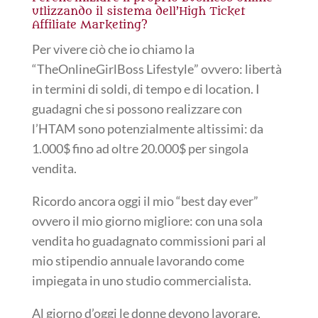
utlizzando il sistema dell
’
High Ticket
Affiliate Marketing?
Per vivere ciò che io chiamo la
“
TheOnlineGirlBoss Lifestyle
”
ovvero: libert
à
in termini di soldi, di tempo e di location.
I
guadagni che si possono realizzare con
l
’
HTAM sono potenzialmente altissimi: da
1.000$ fino ad oltre 20.000$ per singola
vendita.
Ricordo ancora oggi il mio
“
best day ever
”
ovvero il mio giorno migliore: con una sola
vendita ho guadagnato commissioni pari al
mio stipendio annuale lavorando come
impiegata in uno studio commercialista.
Al giorno d’oggi le donne devono lavorare,