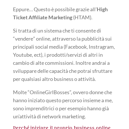
Eppure… Questo è possibile grazie all
’
High
Ticket Affiliate Marketing
(HTAM).
Si tratta di un sistema che ti consente di
“
vendere
”
online, attraverso la pubblicit
à
sui
principali social media (Facebook, Instragram,
Youtube, ect), i prodotti/servizi di altri in
cambio di alte commissioni.
Inoltre andrai a
sviluppare delle capacit
à
che potrai sfruttare
per qualsiasi altro business o attivit
à
.
Molte
“
OnlineGirlBosses
”
, ovvero donne che
hanno iniziato questo percorso insieme a me,
sono imprenditrici o per esempio hanno gi
à
un’
attivit
à
di network marketing.
Perché
iniziare il proprio business online