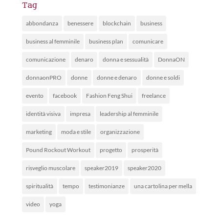
Tag
abbondanza
benessere
blockchain
business
business al femminile
business plan
comunicare
comunicazione
denaro
donna e sessualità
DonnaON
donnaonPRO
donne
donne e denaro
donne e soldi
evento
facebook
Fashion Feng Shui
freelance
identità visiva
impresa
leadership al femminile
marketing
moda e stile
organizzazione
Pound Rockout Workout
progetto
prosperità
risveglio muscolare
speaker2019
speaker2020
spiritualità
tempo
testimonianze
una cartolina per mella
video
yoga