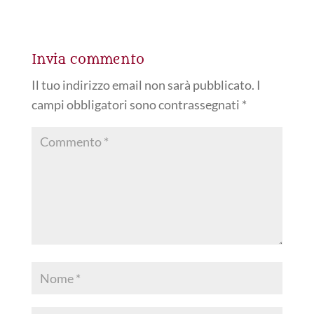
e
i
t
k
t
e
d
b
l
s
e
t
g
i
Invia commento
o
A
d
e
r
v
o
p
I
r
a
i
Il tuo indirizzo email non sarà pubblicato.
I
k
p
n
m
d
campi obbligatori sono contrassegnati
*
i