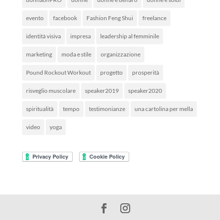
evento
facebook
Fashion Feng Shui
freelance
identità visiva
impresa
leadership al femminile
marketing
moda e stile
organizzazione
Pound Rockout Workout
progetto
prosperità
risveglio muscolare
speaker2019
speaker2020
spiritualità
tempo
testimonianze
una cartolina per mella
video
yoga