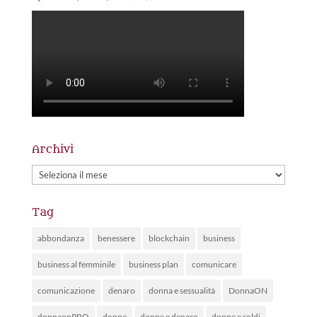
Archivi
Archivi
Tag
abbondanza
benessere
blockchain
business
business al femminile
business plan
comunicare
comunicazione
denaro
donna e sessualità
DonnaON
donnaonPRO
donne
donne e denaro
donne e soldi