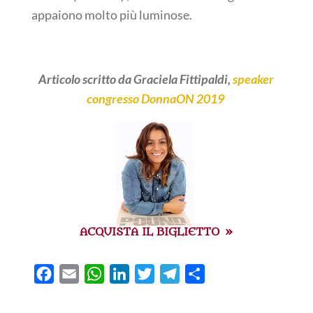
appaiono molto più luminose.
Articolo scritto da Graciela Fittipaldi,
speaker
congresso DonnaON 2019
ACQUISTA IL BIGLIETTO »
F
E
W
L
T
T
C
a
m
h
i
w
e
o
c
a
a
n
i
l
n