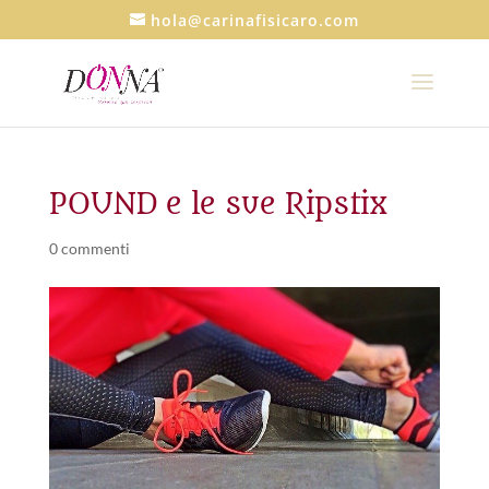
hola@carinafisicaro.com
POUND e le sue Ripstix
0 commenti