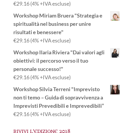
€
29.16
(4% +IVA escluse)
Workshop Miriam Bruera "Strategia e
spiritualità nel business per unire
risultati e benessere"
€
29.16
(4% +IVA escluse)
Workshop Ilaria Riviera "Dai valori agli
obiettivi: il percorso verso il tuo
personale successo!"
€
29.16
(4% +IVA escluse)
Workshop Silvia Terreni "Imprevisto
non ti temo – Guida di sopravvivenza a
Imprevisti Prevedibili e Imprevedibili”
€
29.16
(4% +IVA escluse)
RIVIVI L’EDIZIONE 2018